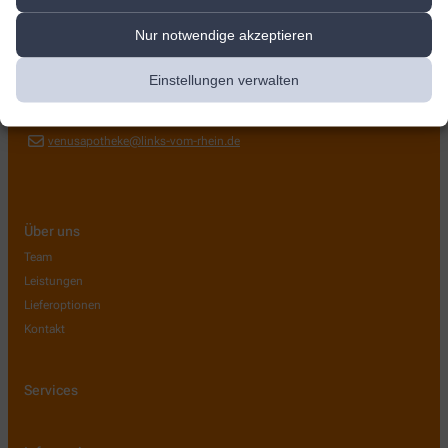
Venus Apotheke
Nur notwendige akzeptieren
Schillingsrotter Str. 39-41
,
50996
Köln
+49-221/39 80 01 00
Einstellungen verwalten
+49-221/39 80 01 01
venusapotheke@links-vom-rhein.de
Über uns
Team
Leistungen
Lieferoptionen
Kontakt
Services