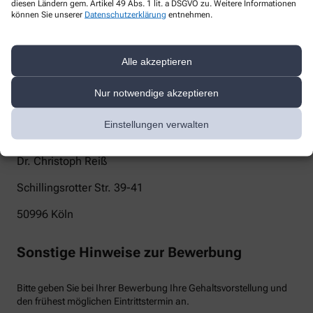
diesen Ländern gem. Artikel 49 Abs. 1 lit. a DSGVO zu. Weitere Informationen
können Sie unserer
Datenschutzerklärung
entnehmen.
venusapotheke@links-vom-rhein.de
Telefon
Alle akzeptieren
+49-221/39 80 01 00
Nur notwendige akzeptieren
Post
Einstellungen verwalten
Venus Apotheke
Dr. Christoph Reiß
Schillingsrotter Str. 39-41
50996
Köln
Sonstige Hinweise zur Bewerbung
Bitte geben Sie bei Ihrer Bewerbung Ihre Gehaltsvorstellung und
den frühest möglichen Eintrittstermin an.