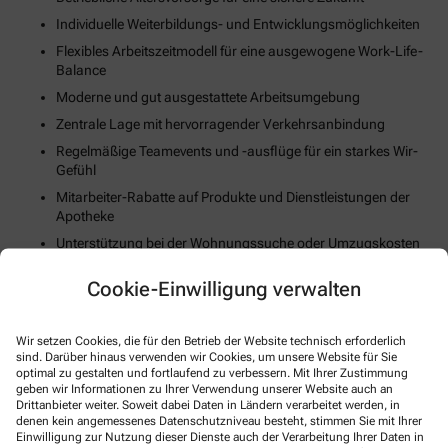
Individuelle Weiterbildungs- und Entwicklungsmöglichkeiten
Flexibles Arbeitszeitmodell für eine ausgewogene Work-Life-
Balance
Moderne und gut ausgestattete Arbeitsumgebung
Zentrale Lage mit hervorragender Verkehrsanbindung
Regelmäßige Teamevents und -ausflüge für ein starkes Wir-
Gefühl
Mitarbeiter-Rabatte auf Produkte und Dienstleistungen der
Apotheke
Unterstützung bei der Wohnungssuche oder Umzugskosten
(falls zutreffend)
Cookie-Einwilligung verwalten
Fortschrittliche Digitalisierungs- und Technologiestrategie
Gesundheits- und Fitnessangebote zur Stärkung des
körperlichen Wohlbefindens
Wir setzen Cookies, die für den Betrieb der Website technisch erforderlich
sind. Darüber hinaus verwenden wir Cookies, um unsere Website für Sie
optimal zu gestalten und fortlaufend zu verbessern. Mit Ihrer Zustimmung
So können Sie sich bewerben
geben wir Informationen zu Ihrer Verwendung unserer Website auch an
Drittanbieter weiter. Soweit dabei Daten in Ländern verarbeitet werden, in
denen kein angemessenes Datenschutzniveau besteht, stimmen Sie mit Ihrer
Einwilligung zur Nutzung dieser Dienste auch der Verarbeitung Ihrer Daten in
E-Mail